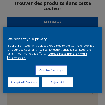
Trouver des produits dans cette
couleur
ALLONS-Y
We respect your privacy.
SUGGESTIONS
By clicking “Accept All Cookies”, you agree to the storing of cookies
on your device to enhance site navigation, analyze site usage, and
D'HARMONIES
assist in our marketing efforts.
Cookie Statement for more
information.
Cookies Settings
Le Blanc Parfait
Accept All Cookies
Reject All