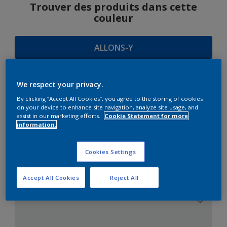
Trouver des produits dans cette
couleur
ALLONS-Y
We respect your privacy.
SUGGESTIONS
By clicking “Accept All Cookies”, you agree to the storing of cookies
on your device to enhance site navigation, analyze site usage, and
D'HARMONIES
assist in our marketing efforts.
Cookie Statement for more
information.
Cookies Settings
Le Blanc Parfait
Accept All Cookies
Reject All