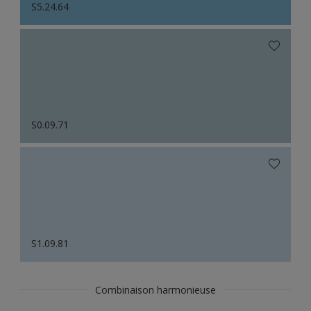
S5.24.64
S0.09.71
S1.09.81
Combinaison harmonieuse