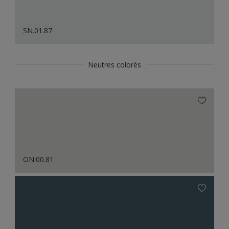
SN.01.87
Neutres colorés
ON.00.81