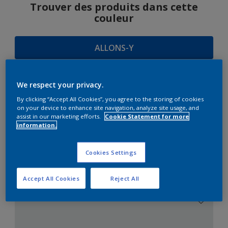
Trouver des produits dans cette
couleur
ALLONS-Y
We respect your privacy.
SUGGESTIONS
By clicking “Accept All Cookies”, you agree to the storing of cookies
on your device to enhance site navigation, analyze site usage, and
D'HARMONIES
assist in our marketing efforts.
Cookie Statement for more
information.
Cookies Settings
Le Blanc Parfait
Accept All Cookies
Reject All