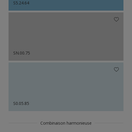
S5.24.64
SN.00.75
S0.05.85
Combinaison harmonieuse