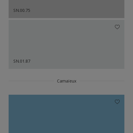
SN.00.75
SN.01.87
Camaïeux