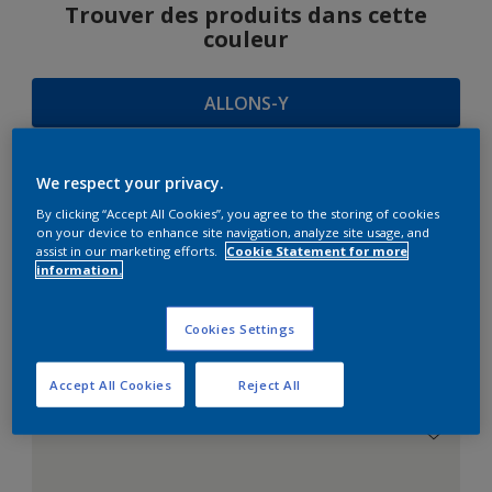
Trouver des produits dans cette
couleur
ALLONS-Y
We respect your privacy.
SUGGESTIONS
By clicking “Accept All Cookies”, you agree to the storing of cookies
on your device to enhance site navigation, analyze site usage, and
D'HARMONIES
assist in our marketing efforts.
Cookie Statement for more
information.
Cookies Settings
Le Blanc Parfait
Accept All Cookies
Reject All