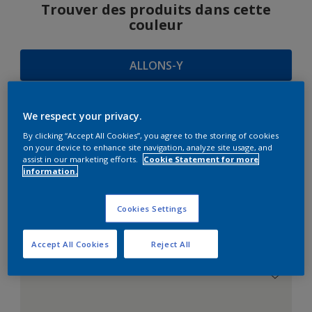
Trouver des produits dans cette
couleur
ALLONS-Y
We respect your privacy.
SUGGESTIONS
By clicking “Accept All Cookies”, you agree to the storing of cookies
on your device to enhance site navigation, analyze site usage, and
D'HARMONIES
assist in our marketing efforts.
Cookie Statement for more
information.
Cookies Settings
Le Blanc Parfait
Accept All Cookies
Reject All