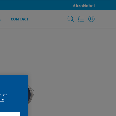
E
CONTACT
e site
ore