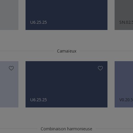
U6.25.25
SN.02.
Camaïeux
U6.25.25
V0.20.
Combinaison harmonieuse