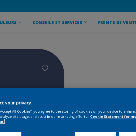
ULEURS
CONSEILS ET SERVICES
POINTS DE VENT
ct your privacy.
 “Accept All Cookies”, you agree to the storing of cookies on your device to enhanc
analyze site usage, and assist in our marketing efforts.
Cookie Statement for m
on.