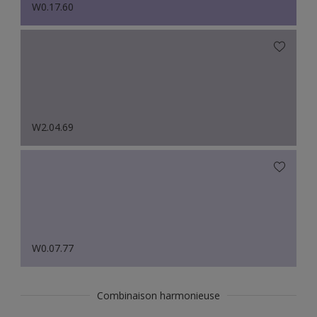
W0.17.60
W2.04.69
W0.07.77
Combinaison harmonieuse