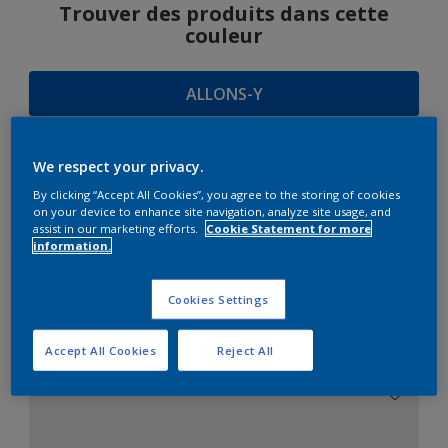
Trouver des produits dans cette
couleur
ALLONS-Y
We respect your privacy.
SUGGESTIONS
By clicking “Accept All Cookies”, you agree to the storing of cookies
on your device to enhance site navigation, analyze site usage, and
D'HARMONIES
assist in our marketing efforts.
Cookie Statement for more
information.
Cookies Settings
Le Blanc Parfait
Accept All Cookies
Reject All