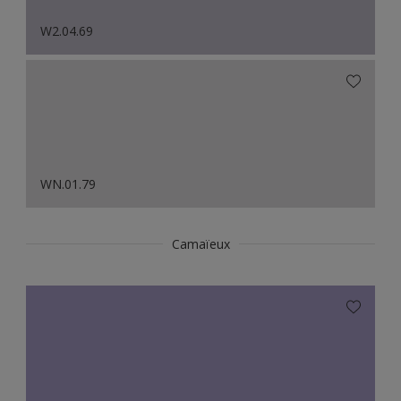
W2.04.69
WN.01.79
Camaïeux