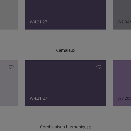
W4.21.27
W2.04.
Camaïeux
W4.21.27
W7.20.
Combinaison harmonieuse