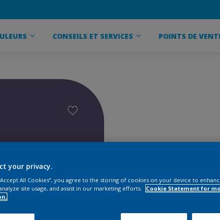
ULEURS
CONSEILS ET SERVICES
POINTS DE VENT
ct your privacy.
 “Accept All Cookies”, you agree to the storing of cookies on your device to enhanc
analyze site usage, and assist in our marketing efforts.
Cookie Statement for m
on.