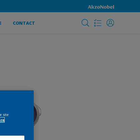
E
CONTACT
e site
ore