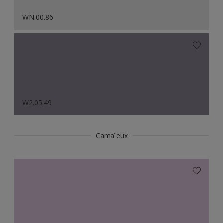
WN.00.86
W2.05.49
Camaïeux