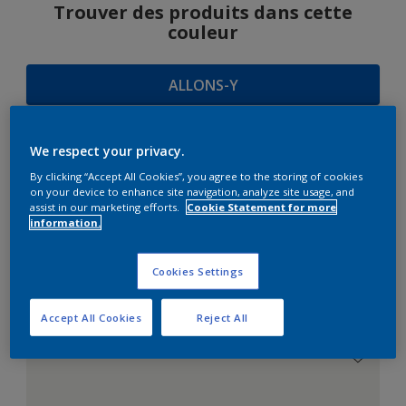
Trouver des produits dans cette
couleur
ALLONS-Y
We respect your privacy.
SUGGESTIONS
By clicking “Accept All Cookies”, you agree to the storing of cookies
on your device to enhance site navigation, analyze site usage, and
D'HARMONIES
assist in our marketing efforts.
Cookie Statement for more
information.
Cookies Settings
Le Blanc Parfait
Accept All Cookies
Reject All