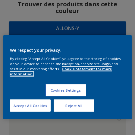
Trouver des produits dans cette
couleur
ALLONS-Y
We respect your privacy.
SUGGESTIONS
By clicking “Accept All Cookies”, you agree to the storing of cookies
on your device to enhance site navigation, analyze site usage, and
D'HARMONIES
assist in our marketing efforts.
Cookie Statement for more
information.
Cookies Settings
Le Blanc Parfait
Accept All Cookies
Reject All