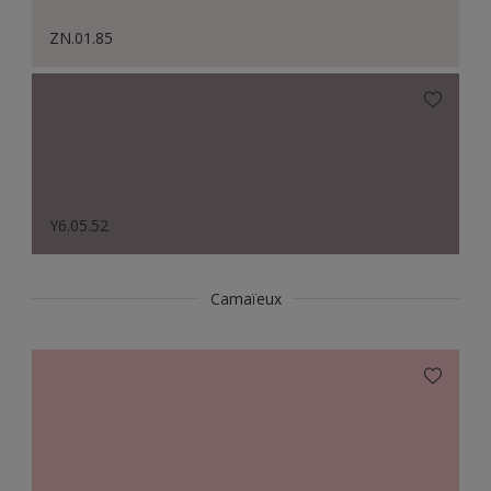
ZN.01.85
Y6.05.52
Camaïeux