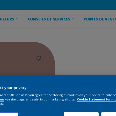
ULEURS
CONSEILS ET SERVICES
POINTS DE VENT
ct your privacy.
 “Accept All Cookies”, you agree to the storing of cookies on your device to enhanc
analyze site usage, and assist in our marketing efforts.
Cookie Statement for m
on.