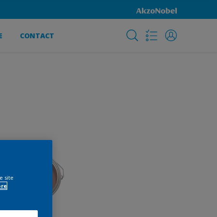
E
CONTACT
e site
ore