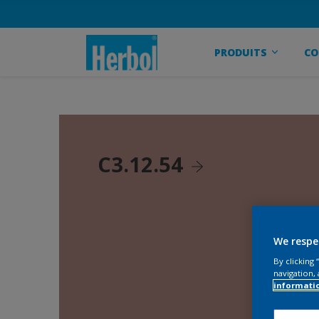
PRODUITS
CO
C3.12.54
We respe
By clicking
navigation, 
informati