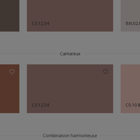
C3.12.54
BN.02.
Camaïeux
C3.12.54
C0.10.
Combinaison harmonieuse