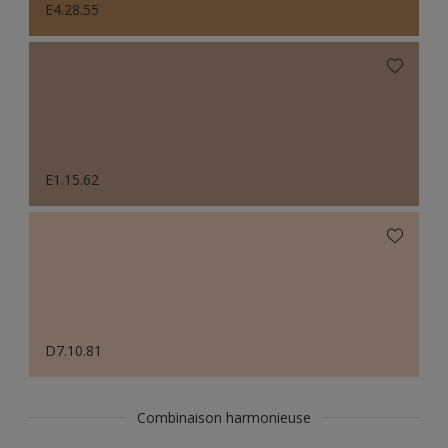
E4.28.55
E1.15.62
D7.10.81
Combinaison harmonieuse