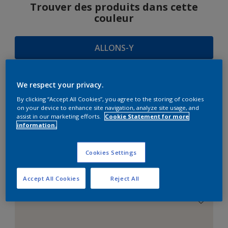
Trouver des produits dans cette
couleur
ALLONS-Y
We respect your privacy.
SUGGESTIONS
By clicking “Accept All Cookies”, you agree to the storing of cookies
on your device to enhance site navigation, analyze site usage, and
D'HARMONIES
assist in our marketing efforts.
Cookie Statement for more
information.
Cookies Settings
Le Blanc Parfait
Accept All Cookies
Reject All