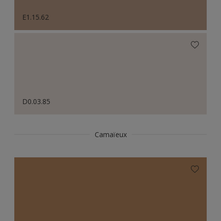
E1.15.62
D0.03.85
Camaïeux