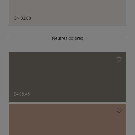
CN.02.88
Neutres colorés
E4.05.45