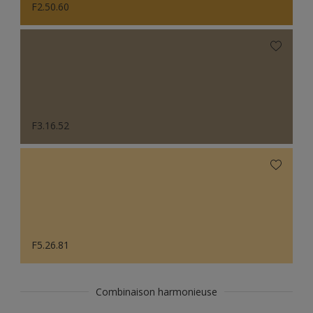
F2.50.60
F3.16.52
F5.26.81
Combinaison harmonieuse