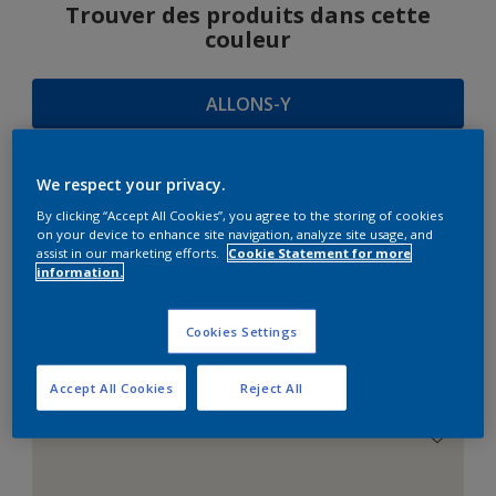
Trouver des produits dans cette
couleur
ALLONS-Y
We respect your privacy.
SUGGESTIONS
By clicking “Accept All Cookies”, you agree to the storing of cookies
on your device to enhance site navigation, analyze site usage, and
D'HARMONIES
assist in our marketing efforts.
Cookie Statement for more
information.
Cookies Settings
Le Blanc Parfait
Accept All Cookies
Reject All