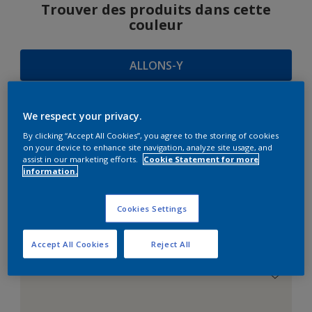
Trouver des produits dans cette
couleur
ALLONS-Y
We respect your privacy.
SUGGESTIONS
By clicking “Accept All Cookies”, you agree to the storing of cookies
on your device to enhance site navigation, analyze site usage, and
D'HARMONIES
assist in our marketing efforts.
Cookie Statement for more
information.
Cookies Settings
Le Blanc Parfait
Accept All Cookies
Reject All