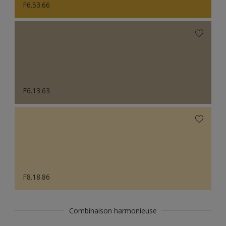
F6.53.66
F6.13.63
F8.18.86
Combinaison harmonieuse