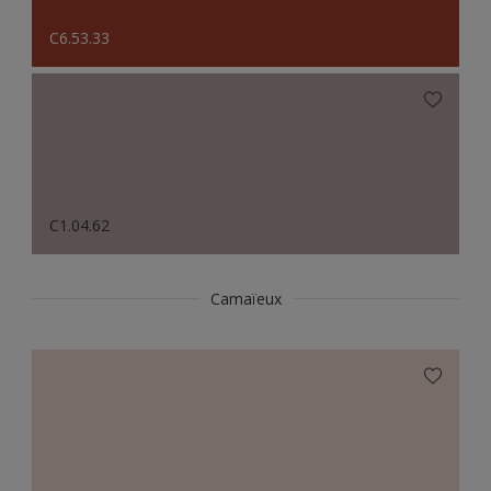
C6.53.33
C1.04.62
Camaïeux