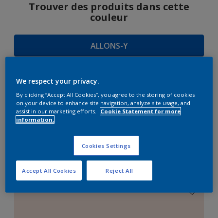
Trouver des produits dans cette
couleur
ALLONS-Y
We respect your privacy.
SUGGESTIONS
By clicking “Accept All Cookies”, you agree to the storing of cookies
on your device to enhance site navigation, analyze site usage, and
D'HARMONIES
assist in our marketing efforts.
Cookie Statement for more
information.
Cookies Settings
Le Blanc Parfait
Accept All Cookies
Reject All