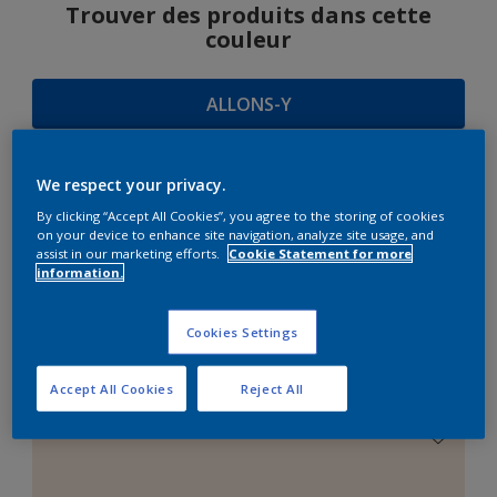
Trouver des produits dans cette
couleur
ALLONS-Y
We respect your privacy.
SUGGESTIONS
By clicking “Accept All Cookies”, you agree to the storing of cookies
on your device to enhance site navigation, analyze site usage, and
D'HARMONIES
assist in our marketing efforts.
Cookie Statement for more
information.
Cookies Settings
Le Blanc Parfait
Accept All Cookies
Reject All