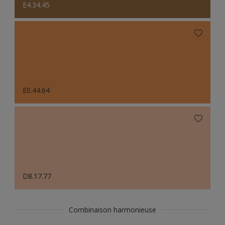
E4.34.45
E0.44.64
D8.17.77
Combinaison harmonieuse