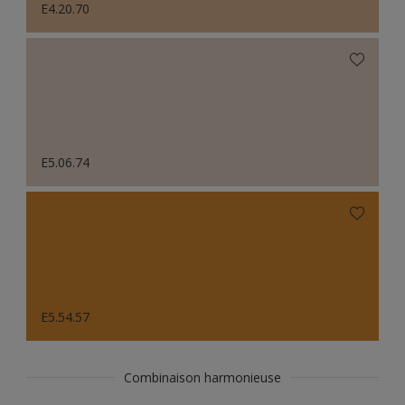
E4.20.70
E5.06.74
E5.54.57
Combinaison harmonieuse