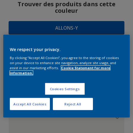
Trouver des produits dans cette
couleur
ALLONS-Y
We respect your privacy.
SUGGESTIONS
By clicking “Accept All Cookies”, you agree to the storing of cookies
on your device to enhance site navigation, analyze site usage, and
D'HARMONIES
assist in our marketing efforts.
Cookie Statement for more
information.
Cookies Settings
Le Blanc Parfait
Accept All Cookies
Reject All