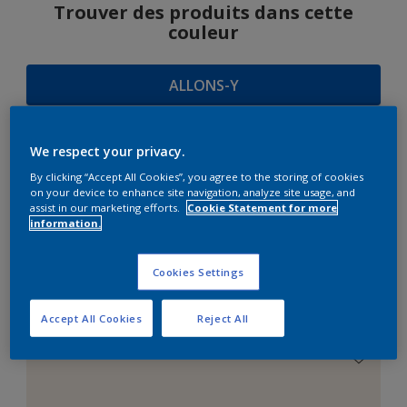
Trouver des produits dans cette
couleur
ALLONS-Y
We respect your privacy.
SUGGESTIONS
By clicking “Accept All Cookies”, you agree to the storing of cookies
on your device to enhance site navigation, analyze site usage, and
D'HARMONIES
assist in our marketing efforts.
Cookie Statement for more
information.
Cookies Settings
Le Blanc Parfait
Accept All Cookies
Reject All