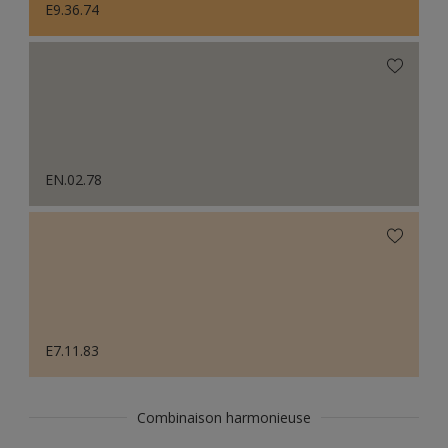
E9.36.74
EN.02.78
E7.11.83
Combinaison harmonieuse