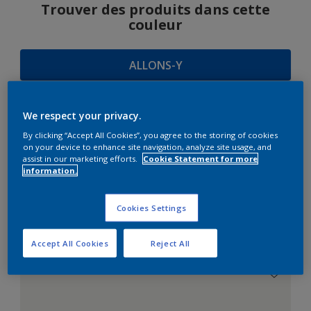
Trouver des produits dans cette
couleur
ALLONS-Y
We respect your privacy.
SUGGESTIONS
By clicking “Accept All Cookies”, you agree to the storing of cookies
on your device to enhance site navigation, analyze site usage, and
D'HARMONIES
assist in our marketing efforts.
Cookie Statement for more
information.
Cookies Settings
Le Blanc Parfait
Accept All Cookies
Reject All