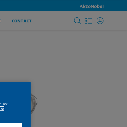
E
CONTACT
e site
ore