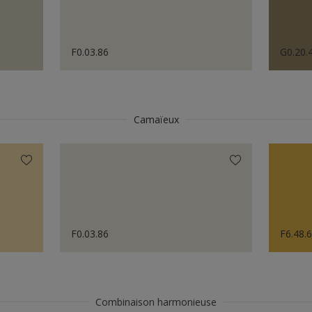
F0.03.86
G0.20.
Camaïeux
F0.03.86
F6.48.
Combinaison harmonieuse