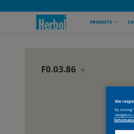
PRODUITS
CO
F0.03.86
We respe
By clicking
navigation, 
informati