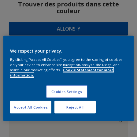
Trouver des produits dans cette
couleur
ALLONS-Y
We respect your privacy.
SUGGESTIONS
By clicking “Accept All Cookies”, you agree to the storing of cookies
on your device to enhance site navigation, analyze site usage, and
D'HARMONIES
assist in our marketing efforts.
Cookie Statement for more
information.
Cookies Settings
Le Blanc Parfait
Accept All Cookies
Reject All