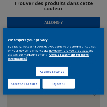
Trouver des produits dans cette
couleur
ALLONS-Y
We respect your privacy.
SUGGESTIONS
By clicking “Accept All Cookies”, you agree to the storing of cookies
on your device to enhance site navigation, analyze site usage, and
D'HARMONIES
assist in our marketing efforts.
Cookie Statement for more
information.
Cookies Settings
Le Blanc Parfait
Accept All Cookies
Reject All