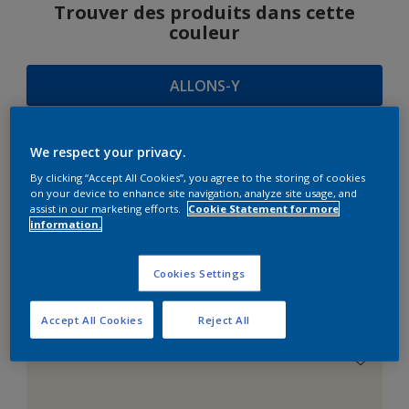
Trouver des produits dans cette
couleur
ALLONS-Y
We respect your privacy.
SUGGESTIONS
By clicking “Accept All Cookies”, you agree to the storing of cookies
on your device to enhance site navigation, analyze site usage, and
D'HARMONIES
assist in our marketing efforts.
Cookie Statement for more
information.
Cookies Settings
Le Blanc Parfait
Accept All Cookies
Reject All