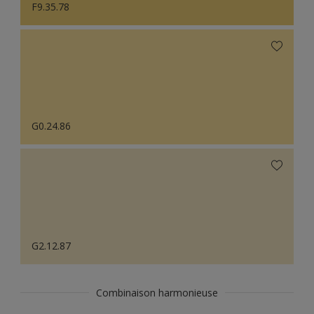
F9.35.78
G0.24.86
G2.12.87
Combinaison harmonieuse