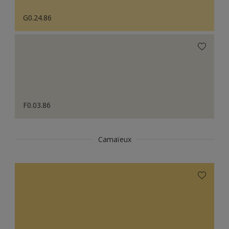
G0.24.86
F0.03.86
Camaïeux