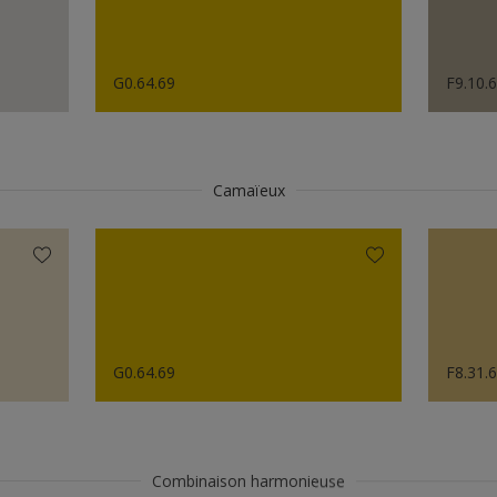
G0.64.69
F9.10.
Camaïeux
G0.64.69
F8.31.
Combinaison harmonieuse