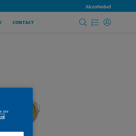
E
CONTACT
e site
ore