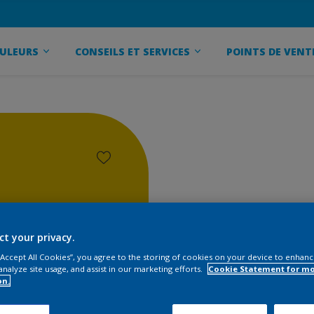
ULEURS
CONSEILS ET SERVICES
POINTS DE VENT
ct your privacy.
 “Accept All Cookies”, you agree to the storing of cookies on your device to enhanc
analyze site usage, and assist in our marketing efforts.
Cookie Statement for m
on.