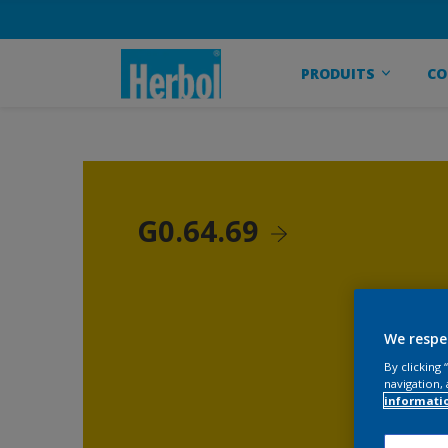
PRODUITS
CO
G0.64.69
We respe
By clicking
navigation, 
informati