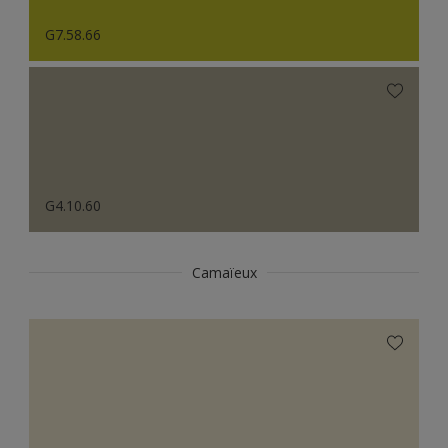
G7.58.66
G4.10.60
Camaïeux