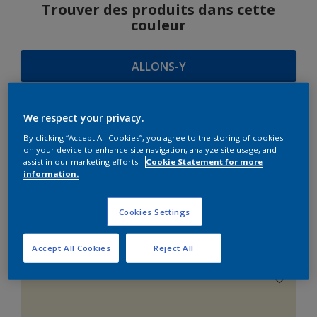
Trouver des produits dans cette
couleur
ALLONS-Y
We respect your privacy.
SUGGESTIONS
By clicking “Accept All Cookies”, you agree to the storing of cookies
on your device to enhance site navigation, analyze site usage, and
D'HARMONIES
assist in our marketing efforts.
Cookie Statement for more
information.
Cookies Settings
Le Blanc Parfait
Accept All Cookies
Reject All