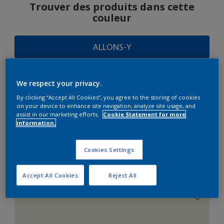
Trouver des produits dans cette
couleur
ALLONS-Y
We respect your privacy.
SUGGESTIONS
By clicking “Accept All Cookies”, you agree to the storing of cookies
on your device to enhance site navigation, analyze site usage, and
D'HARMONIES
assist in our marketing efforts.
Cookie Statement for more
information.
Cookies Settings
Le Blanc Parfait
Accept All Cookies
Reject All