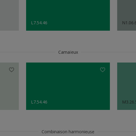
L7.54.46
N1.06.
Camaïeux
L7.54.46
M3.26.
Combinaison harmonieuse