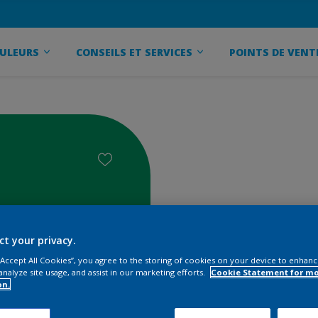
ULEURS
CONSEILS ET SERVICES
POINTS DE VENT
ct your privacy.
 “Accept All Cookies”, you agree to the storing of cookies on your device to enhanc
analyze site usage, and assist in our marketing efforts.
Cookie Statement for m
on.