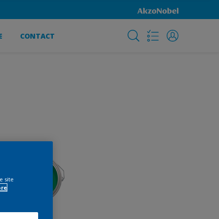
E
CONTACT
e site
ore