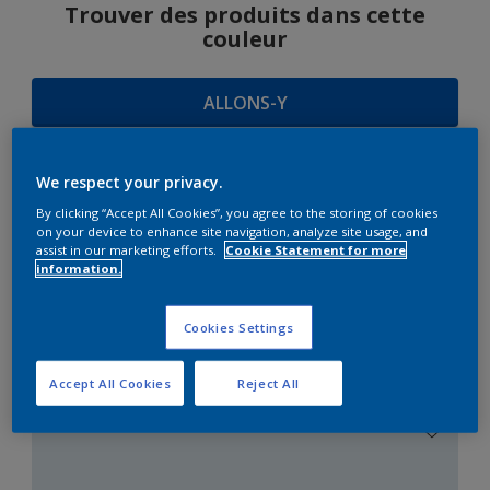
Trouver des produits dans cette
couleur
ALLONS-Y
We respect your privacy.
SUGGESTIONS
By clicking “Accept All Cookies”, you agree to the storing of cookies
on your device to enhance site navigation, analyze site usage, and
D'HARMONIES
assist in our marketing efforts.
Cookie Statement for more
information.
Cookies Settings
Le Blanc Parfait
Accept All Cookies
Reject All