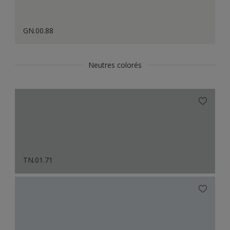
GN.00.88
Neutres colorés
TN.01.71