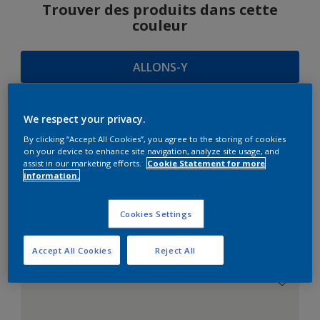
Trouver des produits dans cette
couleur
ALLONS-Y
We respect your privacy.
SUGGESTIONS
By clicking “Accept All Cookies”, you agree to the storing of cookies
on your device to enhance site navigation, analyze site usage, and
D'HARMONIES
assist in our marketing efforts.
Cookie Statement for more
information.
Cookies Settings
Le Blanc Parfait
Accept All Cookies
Reject All