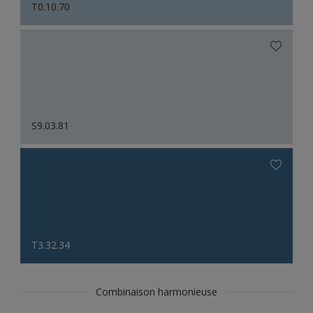
T0.10.70
S9.03.81
T3.32.34
Combinaison harmonieuse