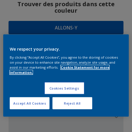
Trouver des produits dans cette
couleur
ALLONS-Y
We respect your privacy.
SUGGESTIONS
By clicking “Accept All Cookies”, you agree to the storing of cookies
on your device to enhance site navigation, analyze site usage, and
D'HARMONIES
assist in our marketing efforts.
Cookie Statement for more
information.
Cookies Settings
Le Blanc Parfait
Accept All Cookies
Reject All