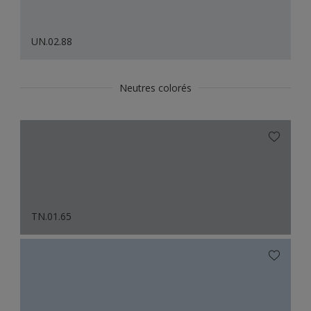
UN.02.88
Neutres colorés
TN.01.65