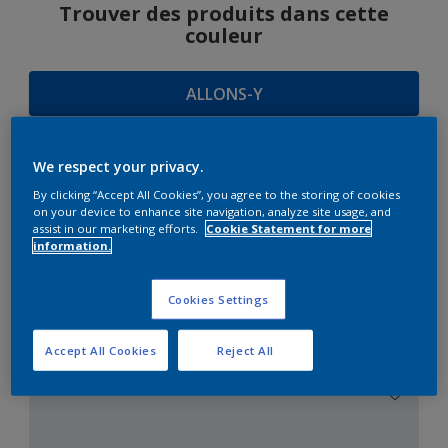
Trouver des produits dans cette
couleur
ALLONS-Y
We respect your privacy.
SUGGESTIONS
By clicking “Accept All Cookies”, you agree to the storing of cookies
on your device to enhance site navigation, analyze site usage, and
D'HARMONIES
assist in our marketing efforts.
Cookie Statement for more
information.
Cookies Settings
Le Blanc Parfait
Accept All Cookies
Reject All