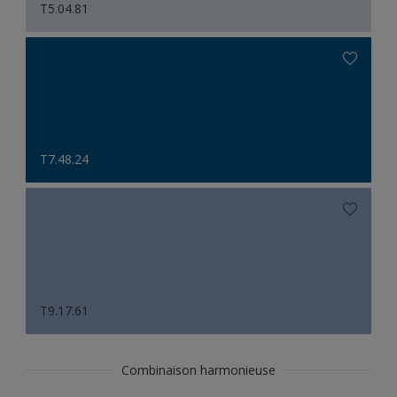
T5.04.81
T7.48.24
T9.17.61
Combinaison harmonieuse