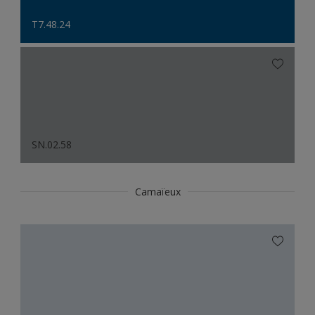
T7.48.24
SN.02.58
Camaïeux