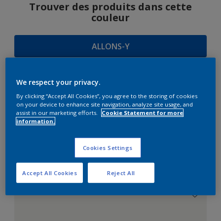
Trouver des produits dans cette
couleur
ALLONS-Y
We respect your privacy.
SUGGESTIONS
By clicking “Accept All Cookies”, you agree to the storing of cookies
on your device to enhance site navigation, analyze site usage, and
D'HARMONIES
assist in our marketing efforts.
Cookie Statement for more
information.
Cookies Settings
Le Blanc Parfait
Accept All Cookies
Reject All